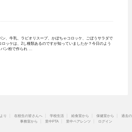
パン、牛乳、ラビオリスープ、かぼちゃコロッケ、ごぼうサラダで
コロッケは、2し種類あるのですが知っていましたか？今日のよう
パン粉で作られ …
より
在校生の皆さんへ
学校生活
給食室から
保健室から
過去の
事務室から
里中PTA
里中ペアレンツ
ログイン