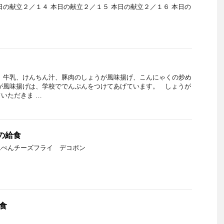
日の献立２／１４ 本日の献立２／１５ 本日の献立２／１６ 本日の
、牛乳、けんちん汁、豚肉のしょうが風味揚げ、こんにゃくの炒め
が風味揚げは、学校ででんぷんをつけてあげています。 しょうが
いただきま …
日の給食
んぺんチーズフライ デコポン
給食