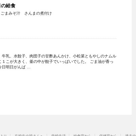
今日の給食
 ごまみそ汁 さんまの煮付け
、牛乳、水餃子、肉団子の甘酢あんかけ、小松菜ともやしのナムル
こ１こが大きく、釜の中が餃子でいっぱいでした。 ごま油が香っ
今日明日がんば …