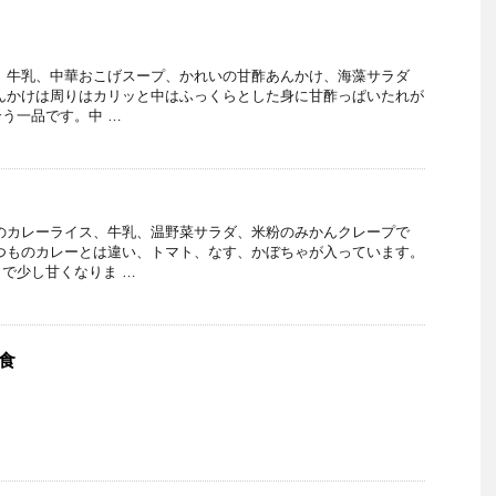
ん、牛乳、中華おこげスープ、かれいの甘酢あんかけ、海藻サラダ
んかけは周りはカリッと中はふっくらとした身に甘酢っぱいたれが
う一品です。中 …
のカレーライス、牛乳、温野菜サラダ、米粉のみかんクレープで
つものカレーとは違い、トマト、なす、かぼちゃが入っています。
で少し甘くなりま …
給食