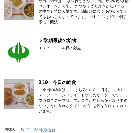
今日の給食は、 きつねうどん、牛乳、野菜のかき揚
げ、オレンジです。 きつねうどんはうどんメニュー
の中でも特に人気です。油揚げにおつゆが染みてと
てもおいしくなっています。 オレンジは1個１個丁
寧に３回洗 …
２学期最後の給食
１２／２１ 本日の献立
2/19 今日の給食
今日の給食は、 はちみつパン、牛乳、マカロニ
スープ、コーンフライ、もやしのサラダ です。
マカロニスープは、マカロニがやわらかくなりすぎ
ないように入れるタイミングにも気を付けてくれて
います。
PREV
6/27 今日の給食