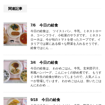
関連記事
7/6 今日の給食
今日の給食は、 ツイストパン、牛乳、ミネストロー
ネ、コーンフライ、小松菜のサラダです。 ミネスト
ローネは、今が旬のトマトを使ったスープです。イ
タリアでは家にある様々な野菜を入れるそうです。
給食ではにん …
3/4 今日の給食
今日の給食は、 わかめごはん、牛乳、玄米団子汁、
和風ハンバーグ、こんにゃくの炒め煮です。 もうす
ぐ３年生の給食が終わってしまうので、人気メニュ
ーが登場しています。 わかめごはんは、炊いたごは
んにわかめ …
9/18 今日の給食