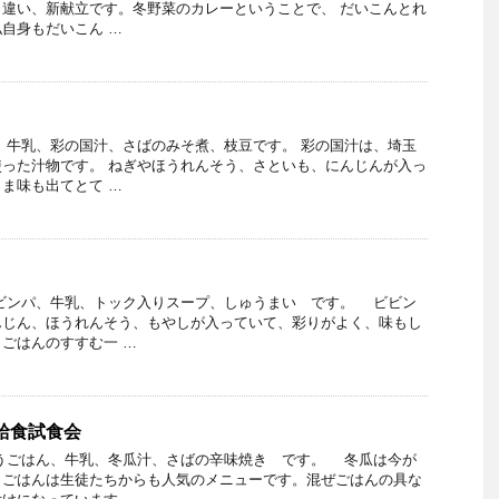
違い、新献立です。冬野菜のカレーということで、 だいこんとれ
自身もだいこん …
、牛乳、彩の国汁、さばのみそ煮、枝豆です。 彩の国汁は、埼玉
った汁物です。 ねぎやほうれんそう、さといも、にんじんが入っ
ま味も出てとて …
ンパ、牛乳、トック入りスープ、しゅうまい です。 ビビン
んじん、ほうれんそう、もやしが入っていて、彩りがよく、味もし
ごはんのすすむ一 …
・給食試食会
ぼうごはん、牛乳、冬瓜汁、さばの辛味焼き です。 冬瓜は今が
うごはんは生徒たちからも人気のメニューです。混ぜごはんの具な