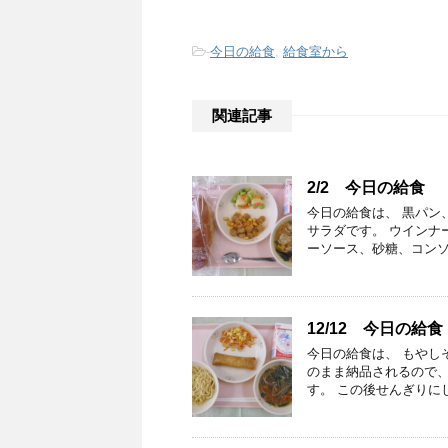
-
今日の給食
,
給食室から
関連記事
2/2 今日の給食
今日の給食は、 黒パン
サラダです。 ウインナ
ーソース、砂糖、コンソ
12/12 今日の給食
今日の給食は、 もやし
のまま納品されるので、
す。 この後せんぎりに