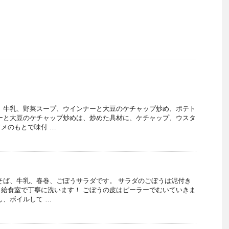
、牛乳、野菜スープ、ウインナーと大豆のケチャップ炒め、ポテト
ーと大豆のケチャップ炒めは、炒めた具材に、ケチャップ、ウスタ
メのもとで味付 …
そば、牛乳、春巻、ごぼうサラダです。 サラダのごぼうは泥付き
給食室で丁寧に洗います！ ごぼうの皮はピーラーでむいていきま
し、ボイルして …