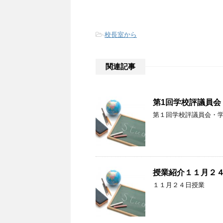
-
校長室から
関連記事
第1回学校評議員
第１回学校評議員会・
授業紹介１１月２
１１月２４日授業