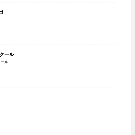
日
スクール
クール
日