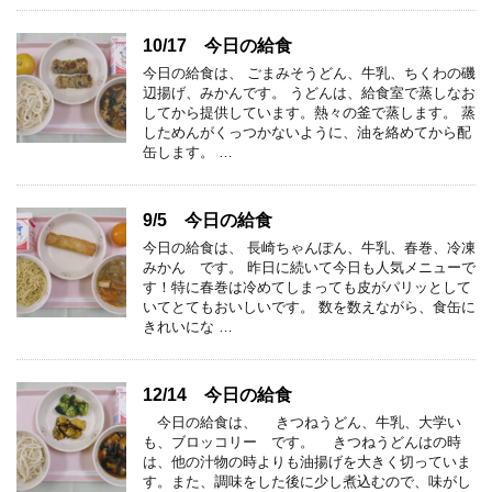
10/17 今日の給食
今日の給食は、 ごまみそうどん、牛乳、ちくわの磯
辺揚げ、みかんです。 うどんは、給食室で蒸しなお
してから提供しています。熱々の釜で蒸します。 蒸
しためんがくっつかないように、油を絡めてから配
缶します。 …
9/5 今日の給食
今日の給食は、 長崎ちゃんぽん、牛乳、春巻、冷凍
みかん です。 昨日に続いて今日も人気メニューで
す！特に春巻は冷めてしまっても皮がパリッとして
いてとてもおいしいです。 数を数えながら、食缶に
きれいにな …
12/14 今日の給食
今日の給食は、 きつねうどん、牛乳、大学い
も、ブロッコリー です。 きつねうどんはの時
は、他の汁物の時よりも油揚げを大きく切っていま
す。また、調味をした後に少し煮込むので、味がし