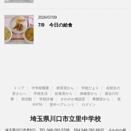
2026/07/09
7/9 今日の給食
トップ
中学校概要
校長室から
学校だより
在校生の
皆さんへ
学校生活
給食室から
保健室から
過去の行
事
部活動
学校評価
さわやか相談室
事務室から
里
中PTA
里中ペアレンツ
ログイン
埼玉県川口市立里中学校
埼玉県川口市里621 TEL.048-282-5708 FAX.048-282-6632 さわやか相