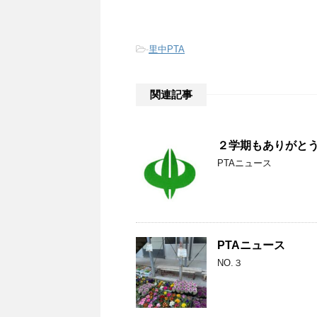
-
里中PTA
関連記事
２学期もありがと
PTAニュース
PTAニュース
NO.３