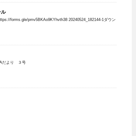
ール
/forms.gle/pmv5BKAo9KYhvth38 20240524_182144-1ダウン
PTAだより ３号