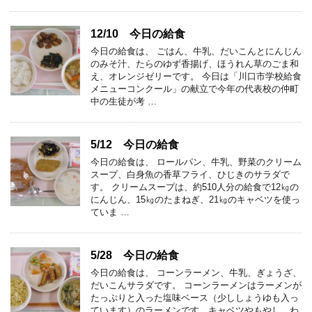
12/10 今日の給食
今日の給食は、 ごはん、牛乳、だいこんとにんじん
のみそ汁、たらのゆず香揚げ、ほうれん草のごま和
え、オレンジゼリーです。 今日は「川口市学校給食
メニューコンクール」の献立で今年の代表校の仲町
中の生徒が考 …
5/12 今日の給食
今日の給食は、 ロールパン、牛乳、野菜のクリーム
スープ、白身魚の香草フライ、ひじきのサラダで
す。 クリームスープは、約510人分の給食で12㎏の
にんじん、15㎏のたまねぎ、21㎏のキャベツを使っ
ていま …
5/28 今日の給食
今日の給食は、 コーンラーメン、牛乳、ぎょうざ、
だいこんサラダです。 コーンラーメンはラーメンが
たっぷりと入った塩味ベース（少ししょうゆも入っ
ています）のラーメンです。キャベツやもやし、わ