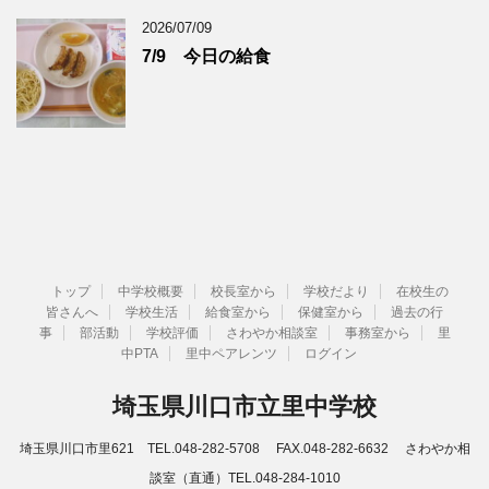
2026/07/09
7/9 今日の給食
トップ
中学校概要
校長室から
学校だより
在校生の
皆さんへ
学校生活
給食室から
保健室から
過去の行
事
部活動
学校評価
さわやか相談室
事務室から
里
中PTA
里中ペアレンツ
ログイン
埼玉県川口市立里中学校
埼玉県川口市里621 TEL.048-282-5708 FAX.048-282-6632 さわやか相
談室（直通）TEL.048-284-1010