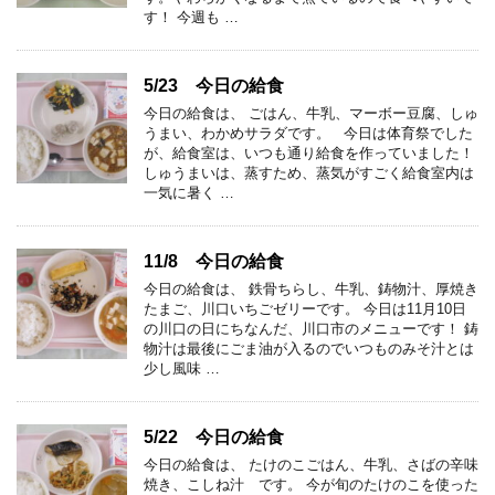
す！ 今週も …
5/23 今日の給食
今日の給食は、 ごはん、牛乳、マーボー豆腐、しゅ
うまい、わかめサラダです。 今日は体育祭でした
が、給食室は、いつも通り給食を作っていました！
しゅうまいは、蒸すため、蒸気がすごく給食室内は
一気に暑く …
11/8 今日の給食
今日の給食は、 鉄骨ちらし、牛乳、鋳物汁、厚焼き
たまご、川口いちごゼリーです。 今日は11月10日
の川口の日にちなんだ、川口市のメニューです！ 鋳
物汁は最後にごま油が入るのでいつものみそ汁とは
少し風味 …
5/22 今日の給食
今日の給食は、 たけのこごはん、牛乳、さばの辛味
焼き、こしね汁 です。 今が旬のたけのこを使った