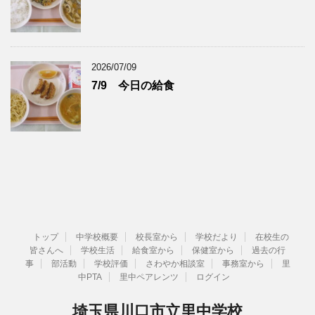
2026/07/09
7/9 今日の給食
トップ
中学校概要
校長室から
学校だより
在校生の
皆さんへ
学校生活
給食室から
保健室から
過去の行
事
部活動
学校評価
さわやか相談室
事務室から
里
中PTA
里中ペアレンツ
ログイン
埼玉県川口市立里中学校