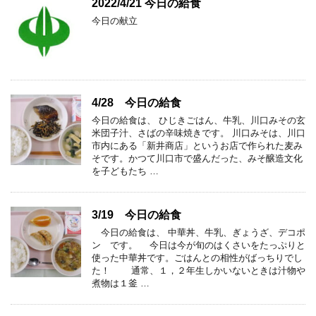
2022/4/21 今日の給食
今日の献立
4/28 今日の給食
今日の給食は、 ひじきごはん、牛乳、川口みその玄
米団子汁、さばの辛味焼きです。 川口みそは、川口
市内にある「新井商店」というお店で作られた麦み
そです。かつて川口市で盛んだった、みそ醸造文化
を子どもたち …
3/19 今日の給食
今日の給食は、 中華丼、牛乳、ぎょうざ、デコポ
ン です。 今日は今が旬のはくさいをたっぷりと
使った中華丼です。ごはんとの相性がばっちりでし
た！ 通常、１，２年生しかいないときは汁物や
煮物は１釜 …