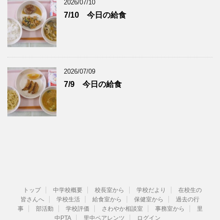
2026/07/10
7/10 今日の給食
2026/07/09
7/9 今日の給食
トップ
中学校概要
校長室から
学校だより
在校生の
皆さんへ
学校生活
給食室から
保健室から
過去の行
事
部活動
学校評価
さわやか相談室
事務室から
里
中PTA
里中ペアレンツ
ログイン