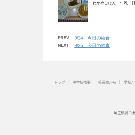
わかめごはん 牛乳 
PREV
9/24 今日の給食
NEXT
9/26 今日の給食
トップ
中学校概要
校長室から
学校だ
埼玉県川口市里6