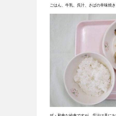
ごはん、牛乳、呉汁、さばの辛味焼き
ザ・和食な給食ですが、呉汁は具にお