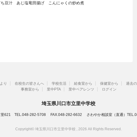
打ち豆汁 あじ塩竜田揚げ こんにゃくの炒め煮
より
在校生の皆さんへ
学校生活
給食室から
保健室から
過去の
事務室から
里中PTA
里中ペアレンツ
ログイン
埼玉県川口市立里中学校
21 TEL.048-282-5708 FAX.048-282-6632 さわやか相談室（直通）TEL.048
Copyright© 埼玉県川口市立里中学校 , 2026 All Rights Reserved.