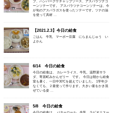
プ、ハンバーグケチャップソース、アスパラツナコ
ーンソテーです。 アスパラツナコーンソテーは、今
が旬のアスパラガスを使ったソテーです。ツナの油
を使って具材 …
【2021.2.3】今日の給食
ごはん 牛乳 マーボー豆腐 にらまんじゅう い
よかん
6/14 今日の給食
今日の給食は、 カレーライス、牛乳、温野菜サラ
ダ、寄居町みかんゼリー です。 今日は朝から給食
室も暑く、一日中30℃を超えていました。 1学年少
なくても、２釜使って作ります。大きい釜をかき混
ぜている姿 …
5/8 今日の給食
今日の給食は、 バターロール、牛乳、ラビオリスー