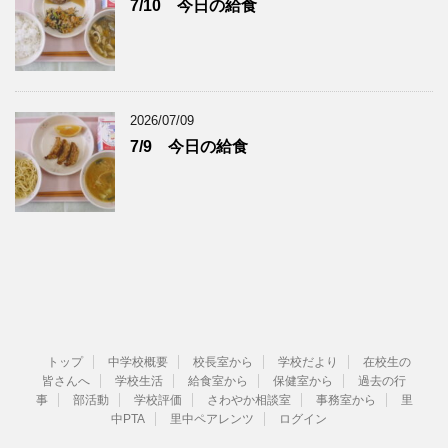
7/10 今日の給食
2026/07/09
7/9 今日の給食
トップ
中学校概要
校長室から
学校だより
在校生の
皆さんへ
学校生活
給食室から
保健室から
過去の行
事
部活動
学校評価
さわやか相談室
事務室から
里
中PTA
里中ペアレンツ
ログイン