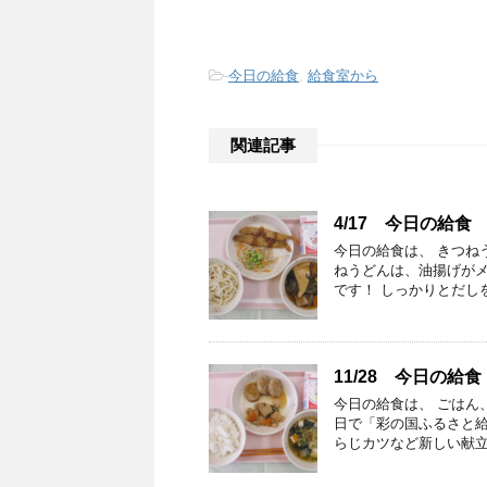
-
今日の給食
,
給食室から
関連記事
4/17 今日の給食
今日の給食は、 きつね
ねうどんは、油揚げが
です！ しっかりとだし
11/28 今日の給食
今日の給食は、 ごはん
日で「彩の国ふるさと
らじカツなど新しい献立