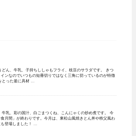
うどん、牛乳、子持ちししゃもフライ、枝豆のサラダです。 きつ
メインなのでいつもの短冊切りではなく三角に切っているのが特徴
をとった釜に具材 …
、牛乳、彩の国汁、白ごまつくね、こんにゃくの炒め煮です。 今
給食月間」が終わりです。今月は、東松山風焼きとん丼や秩父風わ
も登場しました！ …