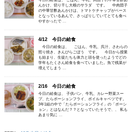
んかけ、切り干し大根のサラダ です。 中肉団子
の中華甘酢あんかけは、トマトケチャップがベース
となっているあんで、さっぱりしていてとても食べ
やすかったで …
4/12 今日の給食
今日の給食は、 ごはん、牛乳、呉汁、さわらの
照り焼き、きんぴらごぼう です。 今日から授業
も始まり、生徒たちも体力と頭を使ったようでどの
学年もたくさん給食を食べていました。魚で残菜が
増えてしまう …
2/16 今日の給食
今日の給食は、 子供パン、牛乳、カレー野菜スー
プ、たらポーションフライ、ボイルキャベツです。
3年1組の中で「たらポーションフライ」の「ポーシ
ョン」とはなんだ？？となっていたそうで、、 私も
あまり気に …