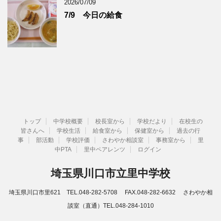
2026/07/09
7/9 今日の給食
トップ
中学校概要
校長室から
学校だより
在校生の
皆さんへ
学校生活
給食室から
保健室から
過去の行
事
部活動
学校評価
さわやか相談室
事務室から
里
中PTA
里中ペアレンツ
ログイン
埼玉県川口市立里中学校
埼玉県川口市里621 TEL.048-282-5708 FAX.048-282-6632 さわやか相
談室（直通）TEL.048-284-1010