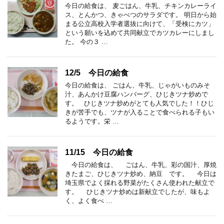
今日の給食は、 麦ごはん、牛乳、チキンカレーライ
ス、とんかつ、きゃべつのサラダです。 明日から始
まる公立高校入学者選抜に向けて、「受検にカツ」
という願いを込めて共同献立でカツカレーにしまし
た。 今の３ …
12/5 今日の給食
今日の給食は、 ごはん、牛乳、じゃがいものみそ
汁、あんかけ豆腐ハンバーグ、ひじきツナ炒めで
す。 ひじきツナ炒めがとても人気でした！！ひじ
きが苦手でも、ツナが入ることで食べられる子もい
るようです。栄 …
11/15 今日の給食
今日の給食は、 ごはん、牛乳、彩の国汁、厚焼
きたまご、ひじきツナ炒め、納豆 です。 今日は
埼玉県でよく採れる野菜がたくさん使われた献立で
す。 ひじきツナ炒めは新献立でしたが、味もよ
く、よく食べ …