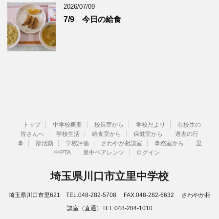
2026/07/09
7/9 今日の給食
トップ
中学校概要
校長室から
学校だより
在校生の
皆さんへ
学校生活
給食室から
保健室から
過去の行
事
部活動
学校評価
さわやか相談室
事務室から
里
中PTA
里中ペアレンツ
ログイン
埼玉県川口市立里中学校
埼玉県川口市里621 TEL.048-282-5708 FAX.048-282-6632 さわやか相
談室（直通）TEL.048-284-1010