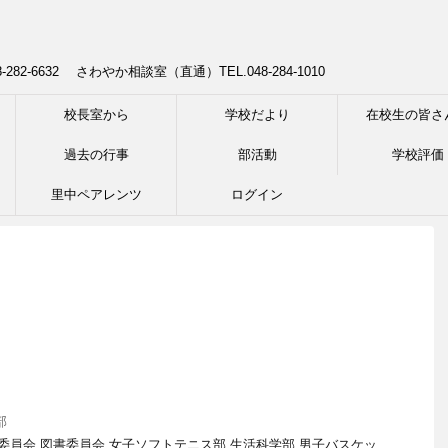
8-282-6632 さわやか相談室（直通）TEL.048-284-1010
校長室から
学校だより
在校生の皆さ
過去の行事
部活動
学校評価
里中ペアレンツ
ログイン
部
活委員会 図書委員会 女子ソフトテニス部 生活科学部 男子バスケッ