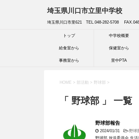
埼玉県川口市立里中学校
埼玉県川口市里621 TEL.048-282-5708 FAX.04
トップ
中学校概要
給食室から
保健室から
事務室から
里中PTA
HOME
>
部活動
>
野球部
>
「 野球部 」 一覧
野球部報告
2024/01/31
-
野球
野球部 放送委員会 生