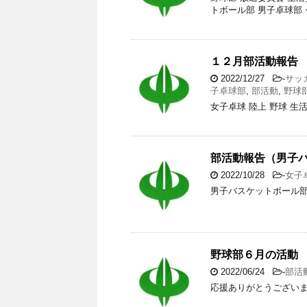
トボール部 男子卓球部
１２月部活動報告
2022/12/27
-
サッ
子卓球部
,
部活動
,
野球
女子卓球 陸上 野球 生
部活動報告（男子
2022/10/28
-
女子
男子バスケットボール部
野球部６月の活動
2022/06/24
-
部活
応援ありがとうござい