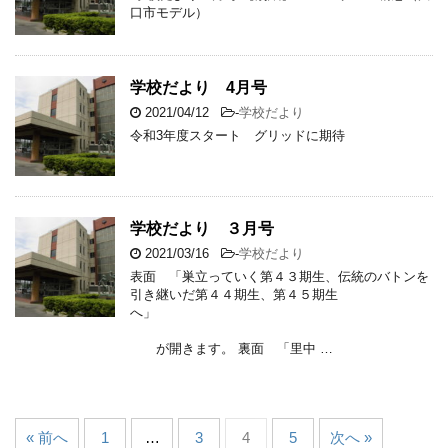
口市モデル）
学校だより 4月号
2021/04/12
-
学校だより
令和3年度スタート グリッドに期待
学校だより ３月号
2021/03/16
-
学校だより
表面 「巣立っていく第４３期生、伝統のバトンを
引き継いだ第４４期生、第４５期生
へ」
が開きます。 裏面 「里中 …
« 前へ
1
…
3
4
5
次へ »