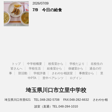
2026/07/09
7/9 今日の給食
トップ
中学校概要
校長室から
学校だより
在校生の
皆さんへ
学校生活
給食室から
保健室から
過去の行
事
部活動
学校評価
さわやか相談室
事務室から
里
中PTA
里中ペアレンツ
ログイン
埼玉県川口市立里中学校
埼玉県川口市里621 TEL.048-282-5708 FAX.048-282-6632 さわやか相
談室（直通）TEL.048-284-1010