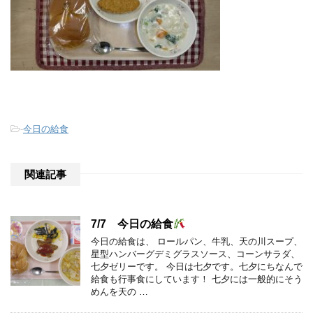
-
今日の給食
関連記事
7/7 今日の給食
今日の給食は、 ロールパン、牛乳、天の川スープ、
星型ハンバーグデミグラスソース、コーンサラダ、
七夕ゼリーです。 今日は七夕です。七夕にちなんで
給食も行事食にしています！ 七夕には一般的にそう
めんを天の …