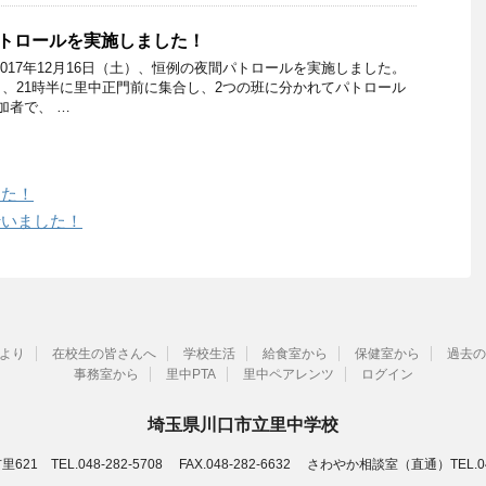
間パトロールを実施しました！
017年12月16日（土）、恒例の夜間パトロールを実施しました。
、21時半に里中正門前に集合し、2つの班に分かれてパトロール
加者で、 …
した！
ル行いました！
より
在校生の皆さんへ
学校生活
給食室から
保健室から
過去の
事務室から
里中PTA
里中ペアレンツ
ログイン
埼玉県川口市立里中学校
21 TEL.048-282-5708 FAX.048-282-6632 さわやか相談室（直通）TEL.048