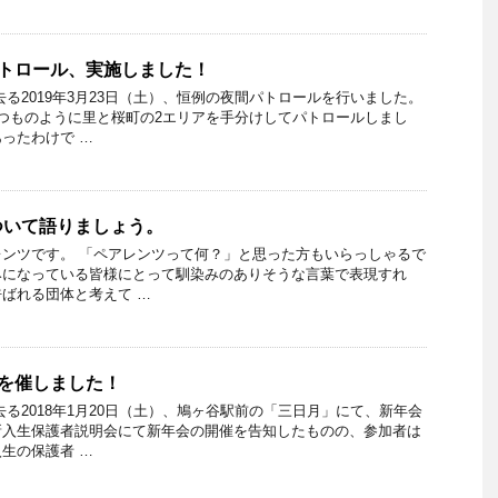
間パトロール、実施しました！
去る2019年3月23日（土）、恒例の夜間パトロールを行いました。
つものように里と桜町の2エリアを手分けしてパトロールしまし
ったわけで …
ついて語りましょう。
ンツです。 「ペアレンツって何？」と思った方もいらっしゃるで
みになっている皆様にとって馴染みのありそうな言葉で表現すれ
ばれる団体と考えて …
年会を催しました！
去る2018年1月20日（土）、鳩ヶ谷駅前の「三日月」にて、新年会
新入生保護者説明会にて新年会の開催を告知したものの、参加者は
生の保護者 …