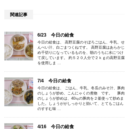
関連記事
6/23 今日の給食
今日の給食は、 高野豆腐のそぼろごはん、牛乳、せ
んべい汁、白ごまつくねです。 高野豆腐はあらかじ
め千切りになっているものを、朝のうちに水につけ
て戻しています。 約５２０人分で２ｋｇの高野豆腐
を使用しま …
7/4 今日の給食
今日の給食は、 ごはん、牛乳、冬瓜のみそ汁、豚肉
のしょうが炒め、こんにゃくの煮物 です。 豚肉
のしょうが炒めは、40㎏の豚肉を２釜使って炒めま
した。しょうががしっかりと効いて、とてもごはん
のすすむ味 …
4/16 今日の給食