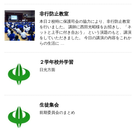
非行防止教室
本日２校時に保護司会の協力により、非行防止教室
を行いました。 講師に西田光昭様をお招きし、「ネ
ットと上手に付き合おう」 という演題のもと、講演
をしていただきました。 今日の講演の内容をこれか
らの生活に …
２学年校外学習
日光方面
生徒集会
前期委員会のまとめ