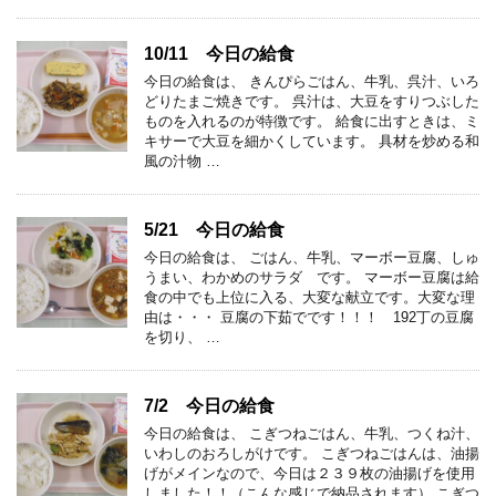
10/11 今日の給食
今日の給食は、 きんぴらごはん、牛乳、呉汁、いろ
どりたまご焼きです。 呉汁は、大豆をすりつぶした
ものを入れるのが特徴です。 給食に出すときは、ミ
キサーで大豆を細かくしています。 具材を炒める和
風の汁物 …
5/21 今日の給食
今日の給食は、 ごはん、牛乳、マーボー豆腐、しゅ
うまい、わかめのサラダ です。 マーボー豆腐は給
食の中でも上位に入る、大変な献立です。大変な理
由は・・・ 豆腐の下茹でです！！！ 192丁の豆腐
を切り、 …
7/2 今日の給食
今日の給食は、 こぎつねごはん、牛乳、つくね汁、
いわしのおろしがけです。 こぎつねごはんは、油揚
げがメインなので、今日は２３９枚の油揚げを使用
しました！！（こんな感じで納品されます） こぎつ