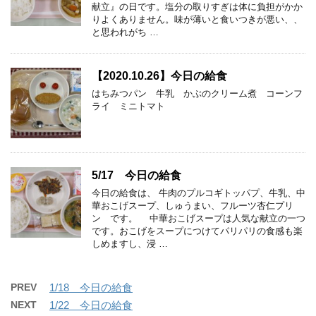
献立』の日です。塩分の取りすぎは体に負担がかか
りよくありません。味が薄いと食いつきが悪い、、
と思われがち …
【2020.10.26】今日の給食
はちみつパン 牛乳 かぶのクリーム煮 コーンフ
ライ ミニトマト
5/17 今日の給食
今日の給食は、 牛肉のプルコギトッパプ、牛乳、中
華おこげスープ、しゅうまい、フルーツ杏仁プリ
ン です。 中華おこげスープは人気な献立の一つ
です。おこげをスープにつけてパリパリの食感も楽
しめますし、浸 …
PREV
1/18 今日の給食
NEXT
1/22 今日の給食