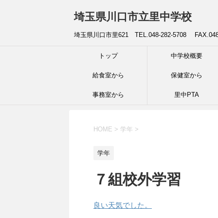
埼玉県川口市立里中学校
埼玉県川口市里621 TEL.048-282-5708 FAX.04
トップ
中学校概要
給食室から
保健室から
事務室から
里中PTA
HOME
>
学年
>
学年
７組校外学習
良い天気でした。