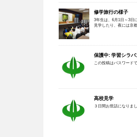
修学旅行の様子
3年生は、6月1日～3
見学したり、夜には京
保護中: 学習シラ
この投稿はパスワード
高校見学
３日間お世話になりま