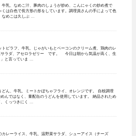
、牛乳、なめこ汁、豚肉のしょうが炒め、こんにゃくの炒め煮で
ゃくは白色で長方形の形をしています。調理員さんの手によって色
 なめこは久しぶ …
ットピラフ、牛乳、じゃがいもとベーコンのクリーム煮、鶏肉のレ
菜サラダ、アセロラゼリー です。 今日は朝から気温が高く、生
」と言っていま …
うどん、牛乳、ミートかぼちゃフライ、オレンジです。 自校調理
めんではなく、量配缶のうどんを使用しています。 納品されため
、くっつきにく …
のカレーライス、牛乳、温野菜サラダ、シューアイス（チーズ