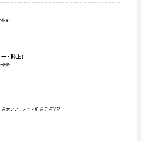
の取組
カー・陸上）
合優勝
 男女ソフトテニス部 男子卓球部