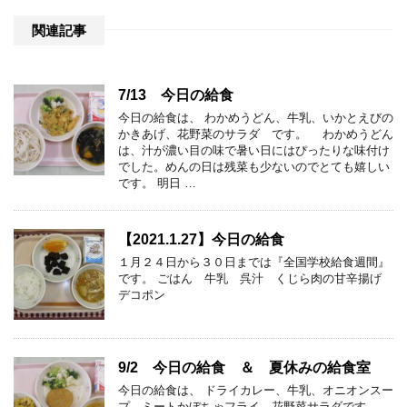
関連記事
7/13 今日の給食
今日の給食は、 わかめうどん、牛乳、いかとえびの
かきあげ、花野菜のサラダ です。 わかめうどん
は、汁が濃い目の味で暑い日にはぴったりな味付け
でした。めんの日は残菜も少ないのでとても嬉しい
です。 明日 …
【2021.1.27】今日の給食
１月２４日から３０日までは『全国学校給食週間』
です。 ごはん 牛乳 呉汁 くじら肉の甘辛揚げ
デコポン
9/2 今日の給食 ＆ 夏休みの給食室
今日の給食は、 ドライカレー、牛乳、オニオンスー
プ、ミートかぼちゃフライ、花野菜サラダです。