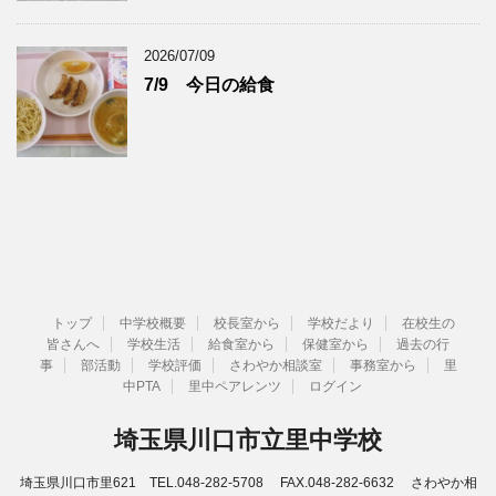
2026/07/09
7/9 今日の給食
トップ
中学校概要
校長室から
学校だより
在校生の
皆さんへ
学校生活
給食室から
保健室から
過去の行
事
部活動
学校評価
さわやか相談室
事務室から
里
中PTA
里中ペアレンツ
ログイン
埼玉県川口市立里中学校
埼玉県川口市里621 TEL.048-282-5708 FAX.048-282-6632 さわやか相