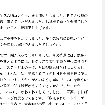
記念合唱コンクールを実施いたしました。ＰＴＡ役員の
営に備えていただきました。お陰様で新たな会場でした
ましたことに感謝申し上げます。
はご不便をおかけしましたが多くの皆様に参観いただ
く合唱をお届けできましたでしょうか。
です。聞き入ってしまいました。その背景には、数多く
を迎えるまでには、各クラスで実行委員を中心に仲間と
と、ステージ上の生徒たちに視線も釘付けになりまし
葉にすれば」は、平成１９年度のＮＨＫ全国学校音楽コ
れた曲です。３年生がどのような思いでこの曲を歌うの
い歌詞で私は解釈がうまくできませんでした。ただ、こ
、いつの間にかわくわくしていました。「言葉にすれば
レーズが何度もでてきます。「数えきれない未来 ずっ
ます。作者は、青春時代の思い出になる曲に、という思