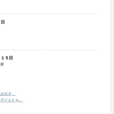
９日
月１５日
観察
踏み出す」
する子どもたち」