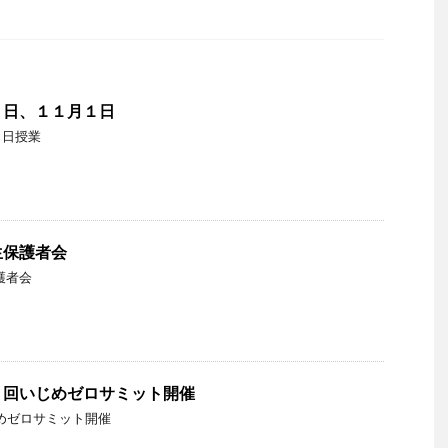
１日、１１月１日
１日授業
生保護者会
護者会
０回いじめゼロサミット開催
じめゼロサミット開催