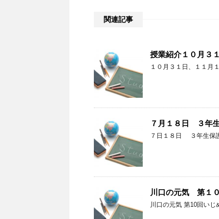
関連記事
授業紹介１０月３
１０月３１日、１１月
７月１８日 ３年
７日１８日 ３年生保
川口の元気 第１
川口の元気 第10回い